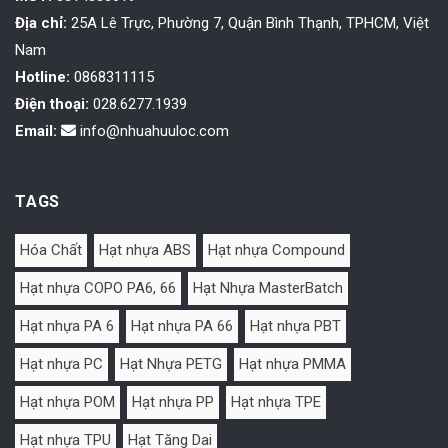
Địa chỉ:
25A Lê Trực, Phường 7, Quận Bình Thạnh, TPHCM, Việt
Nam
Hotline:
0868311115
Điện thoại:
028.6277.1939
Email:
info@nhuahuuloc.com
TAGS
Hóa Chất
Hạt nhựa ABS
Hạt nhựa Compound
Hạt nhựa COPO PA6, 66
Hạt Nhựa MasterBatch
Hạt nhựa PA 6
Hạt nhựa PA 66
Hạt nhựa PBT
Hạt nhựa PC
Hạt Nhựa PETG
Hạt nhựa PMMA
Hạt nhựa POM
Hạt nhựa PP
Hạt nhựa TPE
Hạt nhựa TPU
Hạt Tăng Dai