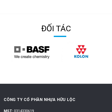
ĐỐI TÁC
CÔNG TY CỔ PHẦN NHỰA HỮU LỘC
MST:
0314330619