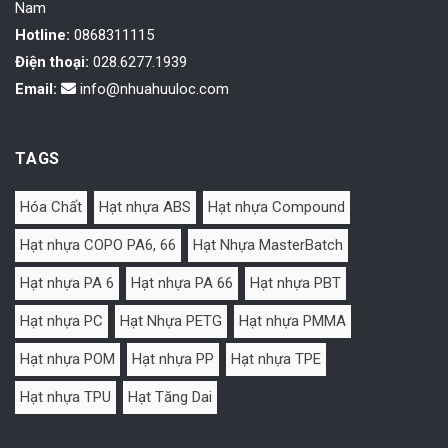
Nam
Hotline:
0868311115
Điện thoại:
028.6277.1939
Email:
info@nhuahuuloc.com
TAGS
Hóa Chất
Hạt nhựa ABS
Hạt nhựa Compound
Hạt nhựa COPO PA6, 66
Hạt Nhựa MasterBatch
Hạt nhựa PA 6
Hạt nhựa PA 66
Hạt nhựa PBT
Hạt nhựa PC
Hạt Nhựa PETG
Hạt nhựa PMMA
Hạt nhựa POM
Hạt nhựa PP
Hạt nhựa TPE
Hạt nhựa TPU
Hạt Tăng Dai