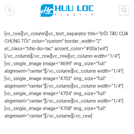
Skip
to
content
[vc_row][vc_column][vc_text_separator title=”ĐỐI TÁC CỦA
CHÚNG TÔI” color=”custom” border_width=”2″
el_class=”title-doi-tac” accent_color=”#00a1e4″]
[/vc_column][/vc_row][vc_row][vc_column width=”1/4″]
[vc_single_image image=”4699″ img_size=”full”
alignment=”center”][/vc_column][vc_column width=”1/4″]
[vc_single_image image=”4702″ img_size=”full”
alignment=”center”][/vc_column][vc_column width=”1/4″]
[vc_single_image image=”4704″ img_size=”full”
alignment=”center”][/vc_column][vc_column width=”1/4″]
[vc_single_image image=”4708″ img_size=”full”
alignment=”center”][/vc_column][/vc_row]