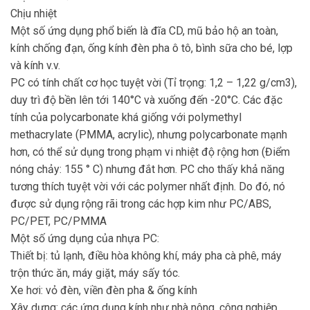
Chịu nhiệt
Một số ứng dụng phổ biến là đĩa CD, mũ bảo hộ an toàn,
kính chống đạn, ống kính đèn pha ô tô, bình sữa cho bé, lợp
và kính v.v.
PC có tính chất cơ học tuyệt vời (Tỉ trọng: 1,2 – 1,22 g/cm3),
duy trì độ bền lên tới 140°C và xuống đến -20°C. Các đặc
tính của polycarbonate khá giống với polymethyl
methacrylate (PMMA, acrylic), nhưng polycarbonate mạnh
hơn, có thể sử dụng trong phạm vi nhiệt độ rộng hơn (Điểm
nóng chảy: 155 ° C) nhưng đắt hơn. PC cho thấy khả năng
tương thích tuyệt vời với các polymer nhất định. Do đó, nó
được sử dụng rộng rãi trong các hợp kim như PC/ABS,
PC/PET, PC/PMMA
Một số ứng dụng của nhựa PC:
Thiết bị: tủ lạnh, điều hòa không khí, máy pha cà phê, máy
trộn thức ăn, máy giặt, máy sấy tóc.
Xe hơi: vỏ đèn, viền đèn pha & ống kính
Xây dựng: các ứng dụng kính như nhà nông, công nghiệp