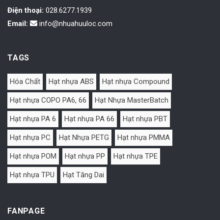
Điện thoại:
028.6277.1939
Email:
info@nhuahuuloc.com
TAGS
Hóa Chất
Hạt nhựa ABS
Hạt nhựa Compound
Hạt nhựa COPO PA6, 66
Hạt Nhựa MasterBatch
Hạt nhựa PA 6
Hạt nhựa PA 66
Hạt nhựa PBT
Hạt nhựa PC
Hạt Nhựa PETG
Hạt nhựa PMMA
Hạt nhựa POM
Hạt nhựa PP
Hạt nhựa TPE
Hạt nhựa TPU
Hạt Tăng Dai
FANPAGE