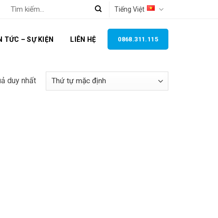
Tìm
Tiếng Việt
kiếm:
N TỨC – SỰ KIỆN
LIÊN HỆ
0868.311.115
uả duy nhất